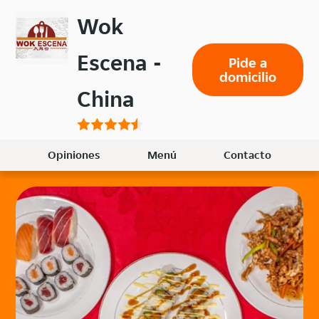
Volver
Wok
al
menú
Escena -
Pide a
principal
domicilio
China
Opiniones
Menú
Contacto